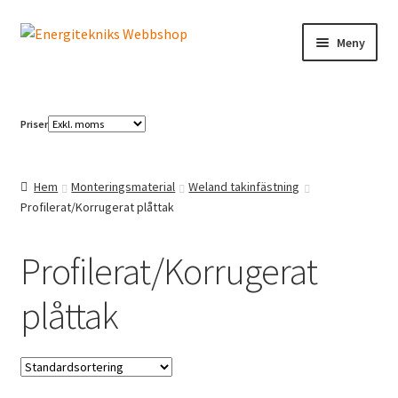
Hoppa
Hoppa
Meny
till
till
navigering
innehåll
Elbilsladdning
Priser
Solcellspaneler
Växelriktare
Hem
Monteringsmaterial
Weland takinfästning
Profilerat/Korrugerat plåttak
Profilerat/Korrugerat
plåttak