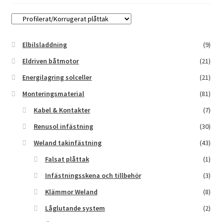
Elbilsladdning
(9)
Eldriven båtmotor
(21)
Energilagring solceller
(21)
Monteringsmaterial
(81)
Kabel & Kontakter
(7)
Renusol infästning
(30)
Weland takinfästning
(43)
Falsat plåttak
(1)
Infästningsskena och tillbehör
(3)
Klämmor Weland
(8)
Låglutande system
(2)