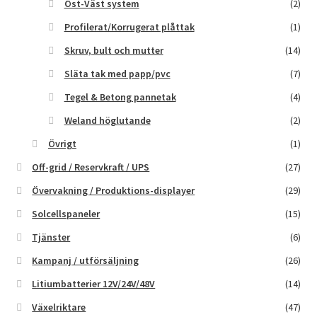
Öst-Väst system
(2)
Profilerat/Korrugerat plåttak
(1)
Skruv, bult och mutter
(14)
Släta tak med papp/pvc
(7)
Tegel & Betong pannetak
(4)
Weland höglutande
(2)
Övrigt
(1)
Off-grid / Reservkraft / UPS
(27)
Övervakning / Produktions-displayer
(29)
Solcellspaneler
(15)
Tjänster
(6)
Kampanj / utförsäljning
(26)
Litiumbatterier 12V/24V/48V
(14)
Växelriktare
(47)