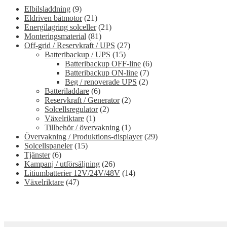
Elbilsladdning
(9)
Eldriven båtmotor
(21)
Energilagring solceller
(21)
Monteringsmaterial
(81)
Off-grid / Reservkraft / UPS
(27)
Batteribackup / UPS
(15)
Batteribackup OFF-line
(6)
Batteribackup ON-line
(7)
Beg / renoverade UPS
(2)
Batteriladdare
(6)
Reservkraft / Generator
(2)
Solcellsregulator
(2)
Växelriktare
(1)
Tillbehör / övervakning
(1)
Övervakning / Produktions-displayer
(29)
Solcellspaneler
(15)
Tjänster
(6)
Kampanj / utförsäljning
(26)
Litiumbatterier 12V/24V/48V
(14)
Växelriktare
(47)