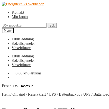
Hoppa
Hoppa
till
till
Kontakt
navigering
innehåll
Mitt konto
Sök
Sök
efter:
Meny
Elbilsladdning
Solcellspaneler
Växelriktare
Elbilsladdning
Solcellspaneler
Växelriktare
0,00
kr
0 artiklar
Priser
Hem
/
Off-grid / Reservkraft / UPS
/
Batteribackup / UPS
/
Batteriba