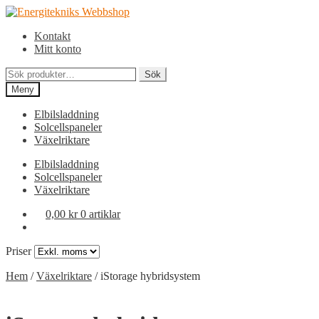
Hoppa
Hoppa
till
till
Kontakt
navigering
innehåll
Mitt konto
Sök
Sök
efter:
Meny
Elbilsladdning
Solcellspaneler
Växelriktare
Elbilsladdning
Solcellspaneler
Växelriktare
0,00
kr
0 artiklar
Priser
Hem
/
Växelriktare
/
iStorage hybridsystem