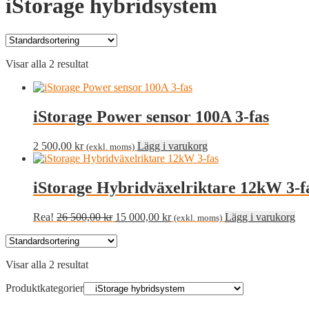
iStorage hybridsystem
Visar alla 2 resultat
iStorage Power sensor 100A 3-fas
2 500,00
kr
Lägg i varukorg
(exkl. moms)
iStorage Hybridväxelriktare 12kW 3-f
Det
Det
Rea!
26 500,00
kr
15 000,00
kr
Lägg i varukorg
(exkl. moms)
ursprungliga
nuvarande
priset
priset
var:
är:
Visar alla 2 resultat
26
15
500,00 kr.
000,00 kr.
Produktkategorier