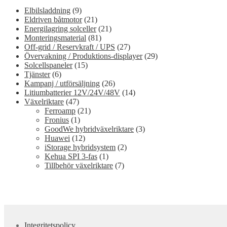
Elbilsladdning
(9)
Eldriven båtmotor
(21)
Energilagring solceller
(21)
Monteringsmaterial
(81)
Off-grid / Reservkraft / UPS
(27)
Övervakning / Produktions-displayer
(29)
Solcellspaneler
(15)
Tjänster
(6)
Kampanj / utförsäljning
(26)
Litiumbatterier 12V/24V/48V
(14)
Växelriktare
(47)
Ferroamp
(21)
Fronius
(1)
GoodWe hybridväxelriktare
(3)
Huawei
(12)
iStorage hybridsystem
(2)
Kehua SPI 3-fas
(1)
Tillbehör växelriktare
(7)
Integritetspolicy