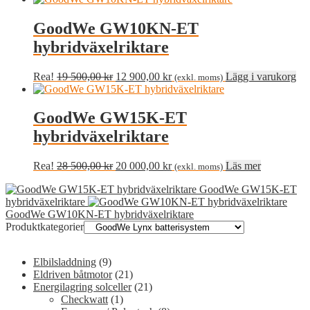
GoodWe GW10KN-ET
hybridväxelriktare
Det
Det
Rea!
19 500,00
kr
12 900,00
kr
Lägg i varukorg
(exkl. moms)
ursprungliga
nuvarande
priset
priset
var:
är:
GoodWe GW15K-ET
19
12
hybridväxelriktare
500,00 kr.
900,00 kr.
Det
Det
Rea!
28 500,00
kr
20 000,00
kr
Läs mer
(exkl. moms)
ursprungliga
nuvarande
GoodWe GW15K-ET
priset
priset
hybridväxelriktare
var:
är:
GoodWe GW10KN-ET hybridväxelriktare
28
20
Produktkategorier
500,00 kr.
000,00 kr.
Elbilsladdning
(9)
Eldriven båtmotor
(21)
Energilagring solceller
(21)
Checkwatt
(1)