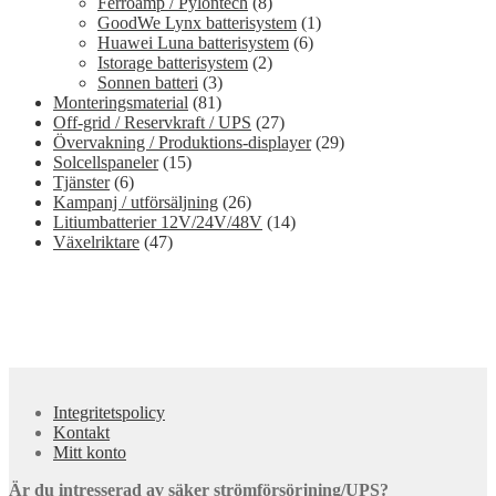
Ferroamp / Pylontech
(8)
GoodWe Lynx batterisystem
(1)
Huawei Luna batterisystem
(6)
Istorage batterisystem
(2)
Sonnen batteri
(3)
Monteringsmaterial
(81)
Off-grid / Reservkraft / UPS
(27)
Övervakning / Produktions-displayer
(29)
Solcellspaneler
(15)
Tjänster
(6)
Kampanj / utförsäljning
(26)
Litiumbatterier 12V/24V/48V
(14)
Växelriktare
(47)
Integritetspolicy
Kontakt
Mitt konto
Är du intresserad av säker strömförsörjning/UPS?