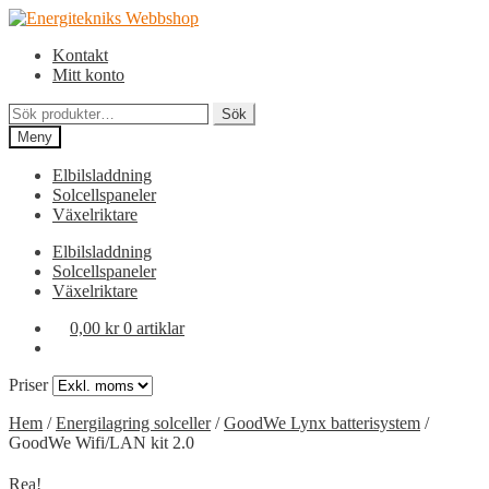
Hoppa
Hoppa
till
till
Kontakt
navigering
innehåll
Mitt konto
Sök
Sök
efter:
Meny
Elbilsladdning
Solcellspaneler
Växelriktare
Elbilsladdning
Solcellspaneler
Växelriktare
0,00
kr
0 artiklar
Priser
Hem
/
Energilagring solceller
/
GoodWe Lynx batterisystem
/
GoodWe Wifi/LAN kit 2.0
Rea!