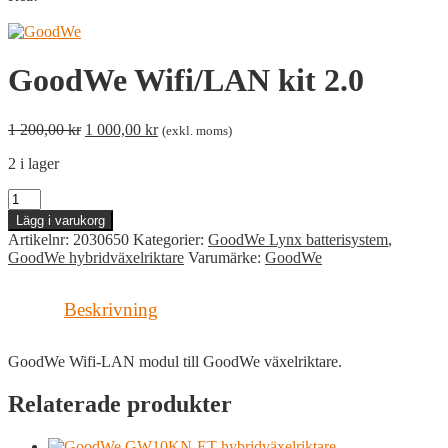
GoodWe Wifi/LAN kit 2.0
Det
Det
1 200,00
kr
1 000,00
kr
(exkl. moms)
ursprungliga
nuvarande
2 i lager
priset
priset
var:
är:
GoodWe
1
1
Wifi/LAN
200,00 kr.
000,00 kr.
Lägg i varukorg
kit
Artikelnr:
2030650
Kategorier:
GoodWe Lynx batterisystem
,
2.0
GoodWe hybridväxelriktare
Varumärke:
GoodWe
mängd
Beskrivning
GoodWe Wifi-LAN modul till GoodWe växelriktare.
Relaterade produkter