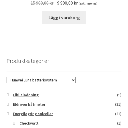
Det
Det
15 900,00
kr
9 900,00
kr
(exkl. moms)
ursprungliga
nuvarande
priset
priset
Lägg i varukorg
var:
är:
15
9
900,00 kr.
900,00 kr.
Produktkategorier
Elbilsladdning
(9)
Eldriven båtmotor
(21)
Energilagring solceller
(21)
Checkwatt
(1)