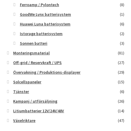
Ferroamp / Pylontech
(8)
GoodWe Lynx batterisystem
(1)
Huawei Luna batterisystem
(6)
Istorage batterisystem
(2)
Sonnen batteri
(3)
Monteringsmaterial
(81)
Off-grid / Reservkraft / UPS
(27)
Övervakning / Produktions-displayer
(29)
Solcellspaneler
(15)
Tjänster
(6)
Kampanj / utförsäljning
(26)
Litiumbatterier 12V/24V/48V
(14)
Växelriktare
(47)