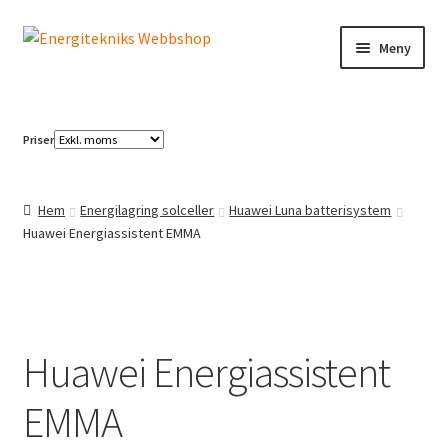
Hoppa
Hoppa
Meny
till
till
navigering
innehåll
Elbilsladdning
Priser
Solcellspaneler
Växelriktare
Hem
Energilagring solceller
Huawei Luna batterisystem
Huawei Energiassistent EMMA
Huawei Energiassistent
EMMA