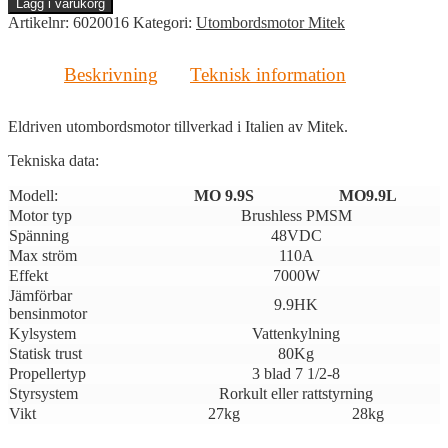
Lägg i varukorg
9,9HK
Artikelnr:
6020016
Kategori:
Utombordsmotor Mitek
lång
rigg
mängd
Beskrivning
Teknisk information
Eldriven utombordsmotor tillverkad i Italien av Mitek.
Tekniska data:
Modell:
MO 9.9S
MO9.9L
Motor typ
Brushless PMSM
Spänning
48VDC
Max ström
110A
Effekt
7000W
Jämförbar
9.9HK
bensinmotor
Kylsystem
Vattenkylning
Statisk trust
80Kg
Propellertyp
3 blad 7 1/2-8
Styrsystem
Rorkult eller rattstyrning
Vikt
27kg
28kg