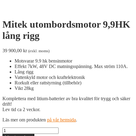
Mitek utombordsmotor 9,9HK
lång rigg
39 900,00
kr
(exkl. moms)
Motsvarar 9.9 hk bensinmotor
Effekt 7kW, 48V DC matningsspänning. Max ström 110A.
Lång rigg
Vattenkyld motor och kraftelektronik
Rorkult eller rattstyrning (tillbehör)
Vikt 28kg
Komplettera med litium-batterier av bra kvalitet för trygg och säker
drift!
Lev tid ca 2 veckor.
Läs mer om produkten
på vår hemsida
.
Mitek
utombordsmotor