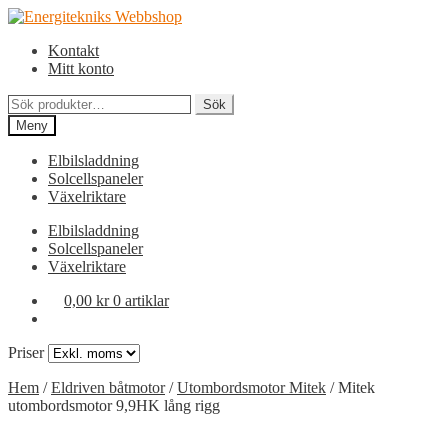
Hoppa
Hoppa
till
till
Kontakt
navigering
innehåll
Mitt konto
Sök
Sök
efter:
Meny
Elbilsladdning
Solcellspaneler
Växelriktare
Elbilsladdning
Solcellspaneler
Växelriktare
0,00
kr
0 artiklar
Priser
Hem
/
Eldriven båtmotor
/
Utombordsmotor Mitek
/
Mitek
utombordsmotor 9,9HK lång rigg