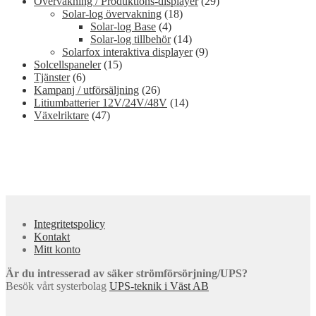
Övervakning / Produktions-displayer
(29)
Solar-log övervakning
(18)
Solar-log Base
(4)
Solar-log tillbehör
(14)
Solarfox interaktiva displayer
(9)
Solcellspaneler
(15)
Tjänster
(6)
Kampanj / utförsäljning
(26)
Litiumbatterier 12V/24V/48V
(14)
Växelriktare
(47)
Integritetspolicy
Kontakt
Mitt konto
Är du intresserad av säker strömförsörjning/UPS?
Besök vårt systerbolag
UPS-teknik i Väst AB