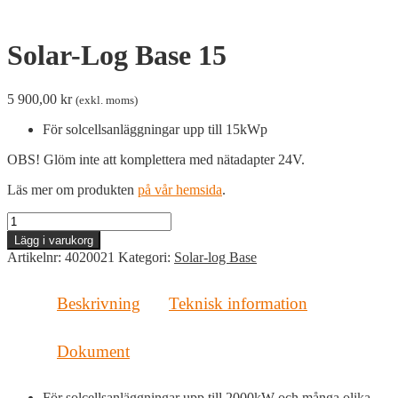
Solar-Log Base 15
5 900,00
kr
(exkl. moms)
För solcellsanläggningar upp till 15kWp
OBS! Glöm inte att komplettera med nätadapter 24V.
Läs mer om produkten
på vår hemsida
.
Solar-
Log
Lägg i varukorg
Base
Artikelnr:
4020021
Kategori:
Solar-log Base
15
mängd
Beskrivning
Teknisk information
Dokument
För solcellsanläggningar upp till 2000kW och många olika