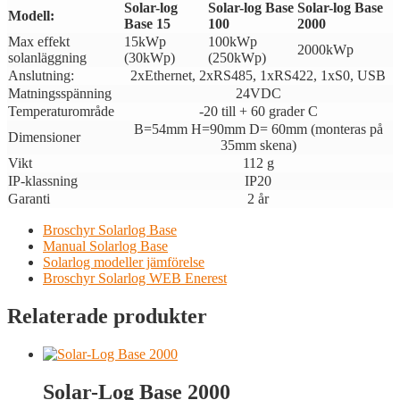
Solar-log
Solar-log Base
Solar-log Base
Modell:
Base 15
100
2000
Max effekt
15kWp
100kWp
2000kWp
solanläggning
(30kWp)
(250kWp)
Anslutning:
2xEthernet, 2xRS485, 1xRS422, 1xS0, USB
Matningsspänning
24VDC
Temperaturområde
-20 till + 60 grader C
B=54mm H=90mm D= 60mm (monteras på
Dimensioner
35mm skena)
Vikt
112 g
IP-klassning
IP20
Garanti
2 år
Broschyr Solarlog Base
Manual Solarlog Base
Solarlog modeller jämförelse
Broschyr Solarlog WEB Enerest
Relaterade produkter
Solar-Log Base 2000