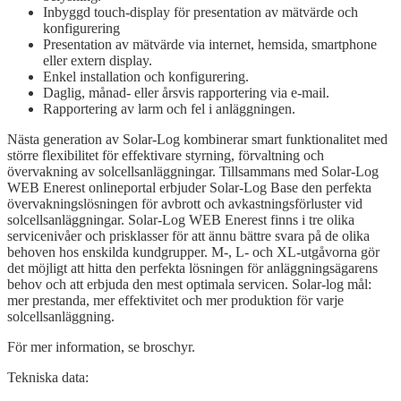
Inbyggd touch-display för presentation av mätvärde och
konfigurering
Presentation av mätvärde via internet, hemsida, smartphone
eller extern display.
Enkel installation och konfigurering.
Daglig, månad- eller årsvis rapportering via e-mail.
Rapportering av larm och fel i anläggningen.
Nästa generation av Solar-Log kombinerar smart funktionalitet med
större flexibilitet för effektivare styrning, förvaltning och
övervakning av solcellsanläggningar. Tillsammans med Solar-Log
WEB Enerest onlineportal erbjuder Solar-Log Base den perfekta
övervakningslösningen för avbrott och avkastningsförluster vid
solcellsanläggningar. Solar-Log WEB Enerest finns i tre olika
servicenivåer och prisklasser för att ännu bättre svara på de olika
behoven hos enskilda kundgrupper. M-, L- och XL-utgåvorna gör
det möjligt att hitta den perfekta lösningen för anläggningsägarens
behov och att erbjuda den mest optimala servicen. Solar-log mål:
mer prestanda, mer effektivitet och mer produktion för varje
solcellsanläggning.
För mer information, se broschyr.
Tekniska data: