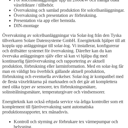
växelriktare / tillbehör.
Övervakning och samlad produktion för solcellsanläggningar.
Övervakning och presentation av förbrukning.
Presentation via app eller hemsida.
DIN-montage
Övervakning av solcellsanläggningar via Solar-log från den Tyska
tillverkaren Solare Datensysteme GmbH. Energiteknik hjälper till att
koppla upp anläggningar till solar-log. Vi installerar, konfigurerar
och driftsätter systemet för övervakning. Därefter kan du kan
övervaka anläggningen själv eller så kan vi hjälpa dig med
kontinuerlig fjärrövervakning och rapportering av aktuell
produktion, förbrukning eller larminformation. Med en solar-log får
man en väldigt bra överblick gällande aktuell produktion,
förbrukning och eventuella avvikelser. Solar-log är kompatibel med
de flesta växelriktarna på marknaden och det går att komplettera
med olika typer av sensorer, tex förbrukningsmätare,
solinstrålningsmätare, temperaturgivare och vindsensorer.
Energiteknik kan också erbjuda service via årliga kontroller som ett
komplement till fjärrövervakning samt automatiska
produktionsrapporter, tex månadsvis.
Kontroll och styrning av förbrukare tex värmepumpar och
belysning.