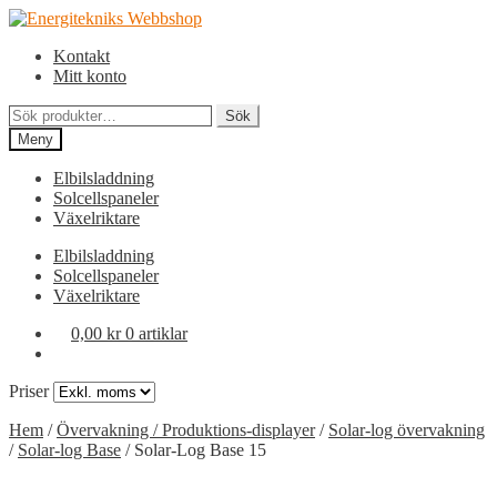
Hoppa
Hoppa
till
till
Kontakt
navigering
innehåll
Mitt konto
Sök
Sök
efter:
Meny
Elbilsladdning
Solcellspaneler
Växelriktare
Elbilsladdning
Solcellspaneler
Växelriktare
0,00
kr
0 artiklar
Priser
Hem
/
Övervakning / Produktions-displayer
/
Solar-log övervakning
/
Solar-log Base
/
Solar-Log Base 15