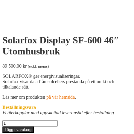
Solarfox Display SF-600 46″
Utomhusbruk
89 500,00
kr
(exkl. moms)
SOLARFOX® ger energivisualiseringar.
Solarfox visar data från solcellers prestanda på ett unikt och
tilltalande sätt.
Läs mer om produkten
på vår hemsida
.
Beställningsvara
Vi återkopplar med uppskattad leveranstid efter beställning.
Solarfox
Display
Lägg i varukorg
SF-