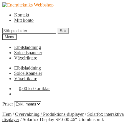
Hoppa
Hoppa
till
till
Kontakt
navigering
innehåll
Mitt konto
Sök
Sök
efter:
Meny
Elbilsladdning
Solcellspaneler
Växelriktare
Elbilsladdning
Solcellspaneler
Växelriktare
0,00
kr
0 artiklar
Priser
Hem
/
Övervakning / Produktions-displayer
/
Solarfox interaktiva
displayer
/
Solarfox Display SF-600 46″ Utomhusbruk