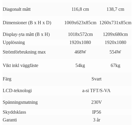
Diagonalt mått
116,8 cm
138,7 cm
Dimensioner (B x H x D)
1069x623x85cm
1260x731x85cm
Display-yta mått (B x H)
1018x572cm
1209x680cm
Upplösning
1920x1080
1920x1080
Strömförbrukning max
468W
554W
Vikt inkl väggfäste
54kg
67kg
Färg
Svart
LCD-teknologi
a-si TFT/S-VA
Spänningsmatning
230V
Skyddsklass
IP56
Garanti
3 år