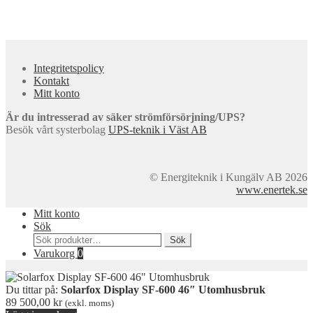
Integritetspolicy
Kontakt
Mitt konto
Är du intresserad av säker strömförsörjning/UPS?
Besök vårt systerbolag
UPS-teknik i Väst AB
© Energiteknik i Kungälv AB 2026
www.enertek.se
Mitt konto
Sök
Sök
Sök
efter:
Varukorg
0
Du tittar på:
Solarfox Display SF-600 46″ Utomhusbruk
89 500,00
kr
(exkl. moms)