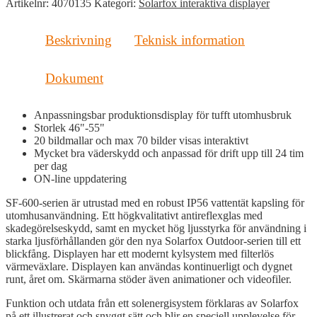
Artikelnr:
4070135
Kategori:
Solarfox interaktiva displayer
600
46"
Utomhusbruk
Beskrivning
Teknisk information
mängd
Dokument
Anpassningsbar produktionsdisplay för tufft utomhusbruk
Storlek 46"-55"
20 bildmallar och max 70 bilder visas interaktivt
Mycket bra väderskydd och anpassad för drift upp till 24 tim
per dag
ON-line uppdatering
SF-600-serien är utrustad med en robust IP56 vattentät kapsling för
utomhusanvändning. Ett högkvalitativt antireflexglas med
skadegörelseskydd, samt en mycket hög ljusstyrka för användning i
starka ljusförhållanden gör den nya Solarfox Outdoor-serien till ett
blickfång. Displayen har ett modernt kylsystem med filterlös
värmeväxlare. Displayen kan användas kontinuerligt och dygnet
runt, året om. Skärmarna stöder även animationer och videofiler.
Funktion och utdata från ett solenergisystem förklaras av Solarfox
på ett illustrerat och snyggt sätt och blir en speciell upplevelse för