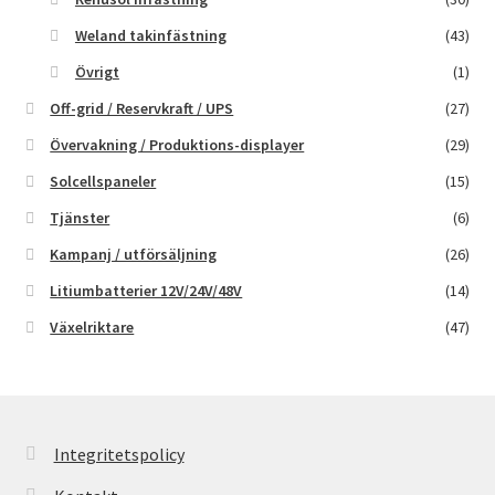
Weland takinfästning
(43)
Övrigt
(1)
Off-grid / Reservkraft / UPS
(27)
Övervakning / Produktions-displayer
(29)
Solcellspaneler
(15)
Tjänster
(6)
Kampanj / utförsäljning
(26)
Litiumbatterier 12V/24V/48V
(14)
Växelriktare
(47)
Integritetspolicy