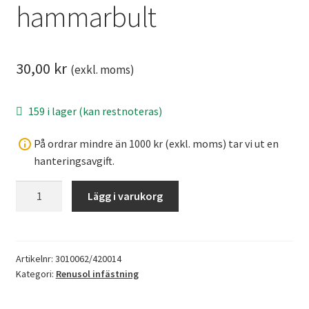
hammarbult
30,00
kr
(exkl. moms)
159 i lager (kan restnoteras)
På ordrar mindre än 1000 kr (exkl. moms) tar vi ut en
hanteringsavgift.
Vinkel
Lägg i varukorg
alu
med
hammarbult
mängd
Artikelnr:
3010062/420014
Kategori:
Renusol infästning