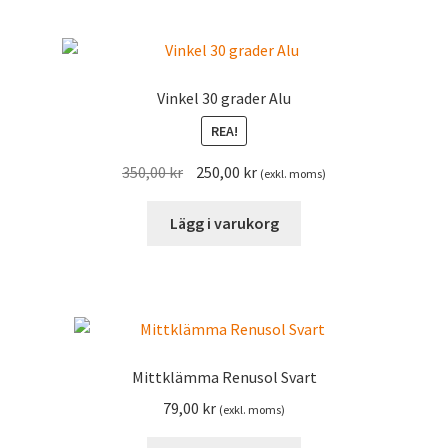
Vinkel 30 grader Alu
REA!
Det
Det
350,00
kr
250,00
kr
(exkl. moms)
ursprungliga
nuvarande
priset
priset
Lägg i varukorg
var:
är:
350,00 kr.
250,00 kr.
Mittklämma Renusol Svart
79,00
kr
(exkl. moms)