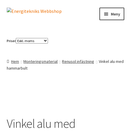
Hoppa
Hoppa
Meny
till
till
navigering
innehåll
Elbilsladdning
Priser
Solcellspaneler
Växelriktare
Hem
Monteringsmaterial
Renusol infästning
Vinkel alu med
hammarbult
Vinkel alu med