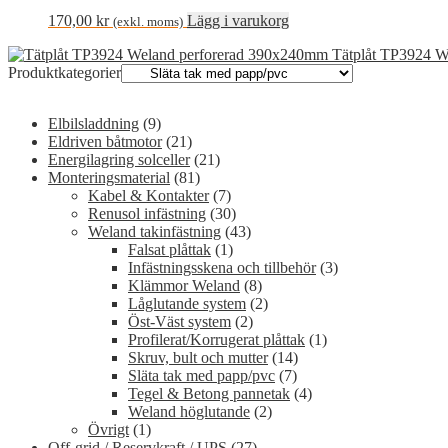
170,00
kr
Lägg i varukorg
(exkl. moms)
Tätplåt TP3924 W
Produktkategorier
Elbilsladdning
(9)
Eldriven båtmotor
(21)
Energilagring solceller
(21)
Monteringsmaterial
(81)
Kabel & Kontakter
(7)
Renusol infästning
(30)
Weland takinfästning
(43)
Falsat plåttak
(1)
Infästningsskena och tillbehör
(3)
Klämmor Weland
(8)
Låglutande system
(2)
Öst-Väst system
(2)
Profilerat/Korrugerat plåttak
(1)
Skruv, bult och mutter
(14)
Släta tak med papp/pvc
(7)
Tegel & Betong pannetak
(4)
Weland höglutande
(2)
Övrigt
(1)
Off-grid / Reservkraft / UPS
(27)