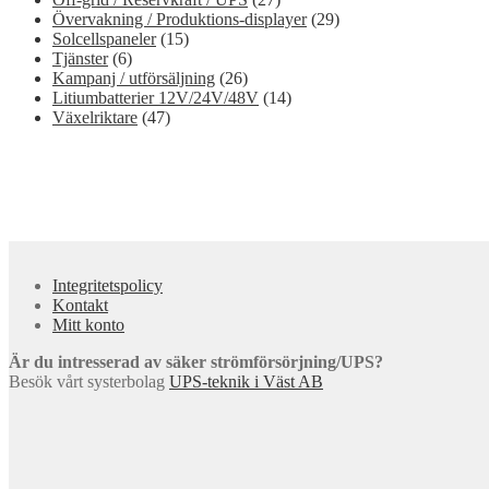
Övervakning / Produktions-displayer
(29)
Solcellspaneler
(15)
Tjänster
(6)
Kampanj / utförsäljning
(26)
Litiumbatterier 12V/24V/48V
(14)
Växelriktare
(47)
Integritetspolicy
Kontakt
Mitt konto
Är du intresserad av säker strömförsörjning/UPS?
Besök vårt systerbolag
UPS-teknik i Väst AB