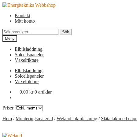
Hoppa
Hoppa
till
till
Kontakt
navigering
innehåll
Mitt konto
Sök
Sök
efter:
Meny
Elbilsladdning
Solcellspaneler
Växelriktare
Elbilsladdning
Solcellspaneler
Växelriktare
0,00
kr
0 artiklar
Priser
Hem
/
Monteringsmaterial
/
Weland takinfästning
/
Släta tak med pap