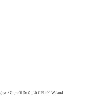
p/pvc
/
C-profil för tätplåt CP1400 Weland