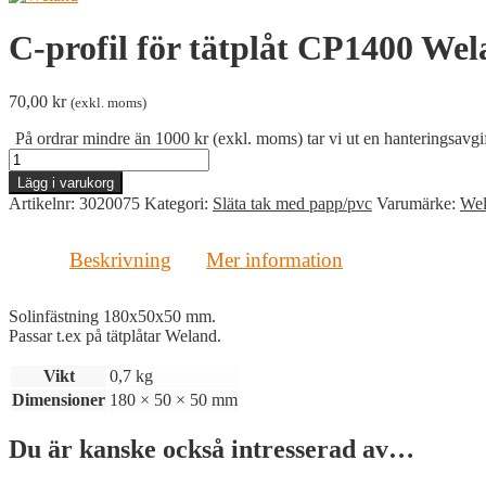
C-profil för tätplåt CP1400 We
70,00
kr
(exkl. moms)
På ordrar mindre än 1000 kr (exkl. moms) tar vi ut en hanteringsavgif
C-
profil
Lägg i varukorg
för
Artikelnr:
3020075
Kategori:
Släta tak med papp/pvc
Varumärke:
Wel
tätplåt
CP1400
Weland
Beskrivning
Mer information
mängd
Solinfästning 180x50x50 mm.
Passar t.ex på tätplåtar Weland.
Vikt
0,7 kg
Dimensioner
180 × 50 × 50 mm
Du är kanske också intresserad av…