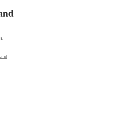
land
t.
and