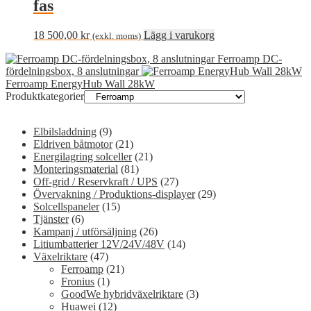
fas
18 500,00
kr
Lägg i varukorg
(exkl. moms)
Ferroamp DC-
fördelningsbox, 8 anslutningar
Ferroamp EnergyHub Wall 28kW
Produktkategorier
Elbilsladdning
(9)
Eldriven båtmotor
(21)
Energilagring solceller
(21)
Monteringsmaterial
(81)
Off-grid / Reservkraft / UPS
(27)
Övervakning / Produktions-displayer
(29)
Solcellspaneler
(15)
Tjänster
(6)
Kampanj / utförsäljning
(26)
Litiumbatterier 12V/24V/48V
(14)
Växelriktare
(47)
Ferroamp
(21)
Fronius
(1)
GoodWe hybridväxelriktare
(3)
Huawei
(12)