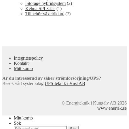
iStorage hybridsystem
(2)
Kehua SPI 3-fas
(1)
Tillbehör växelriktare
(7)
Integritetspolicy
Kontakt
Mitt konto
Är du intresserad av säker strömförsörjning/UPS?
Besök vårt systerbolag
UPS-teknik i Väst AB
© Energiteknik i Kungälv AB 2026
www.enertek.se
Mitt konto
Sök
Sök
Sök