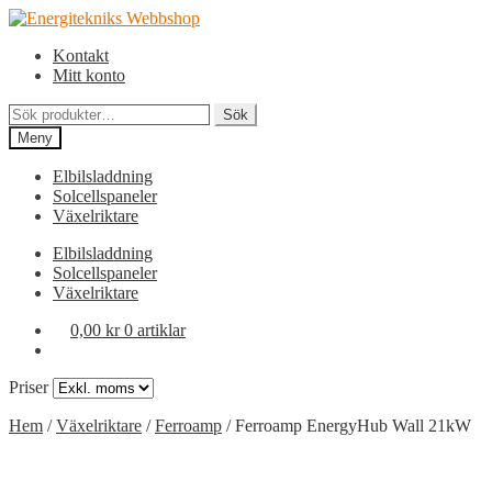
Hoppa
Hoppa
till
till
Kontakt
navigering
innehåll
Mitt konto
Sök
Sök
efter:
Meny
Elbilsladdning
Solcellspaneler
Växelriktare
Elbilsladdning
Solcellspaneler
Växelriktare
0,00
kr
0 artiklar
Priser
Hem
/
Växelriktare
/
Ferroamp
/
Ferroamp EnergyHub Wall 21kW