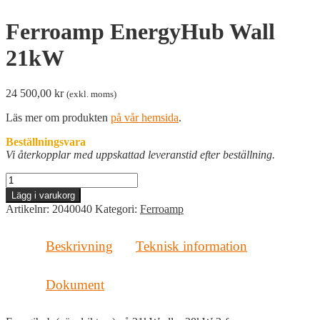
Ferroamp EnergyHub Wall
21kW
24 500,00
kr
(exkl. moms)
Läs mer om produkten
på vår hemsida
.
Beställningsvara
Vi återkopplar med uppskattad leveranstid efter beställning.
Ferroamp
EnergyHub
Lägg i varukorg
Wall
Artikelnr:
2040040
Kategori:
Ferroamp
21kW
mängd
Beskrivning
Teknisk information
Dokument