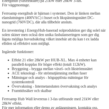
Energihub (växelriktare) på 21kW eller 28kW 3-fas.
För väggmontage.
Ferroamp energihub är hjärnan i systemet. Den är länken mellan
elanslutningen (400VAC) i huset och likspänningsnätet DC-
nanogrid (760VDC), där alla tillbehör ansluts.
En investering i EnergyHub-baserad solproduktion ger dig solel när
solen skiner men också den unika fasbalanseringen som ger dig
lägsta möjliga huvudsäkring vilket innebär att du kan t ex ladda
elbilen så effektivt som möjligt.
Ingående funktioner:
Effekt 21 eller 28kW per HUB-XL. Max 4 enheter kan
parallell-kopplas för högre effekt (totalt 112kW).
Bryggning - brygga mellan växel- och likströmsnätet
ACE teknologi - för strömutjämning mellan faser
Mätningar och analys - högupplösta mätningar för
systemkontroll
Övervakning - Internetansluten övervakning och analys
Framtidssäker och skalbar
Ferroamp Hub Wall levereras i 3-fas utförande med 21kW eller
28kW effekt.
För mer information eller demo av anläggningen, kontakta oss.