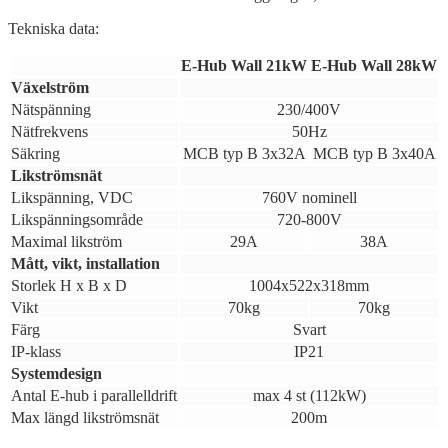
Tekniska data:
E-Hub Wall 21kW
E-Hub Wall 28kW
Växelström
Nätspänning
230/400V
Nätfrekvens
50Hz
Säkring
MCB typ B 3x32A
MCB typ B 3x40A
Likströmsnät
Likspänning, VDC
760V nominell
Likspänningsområde
720-800V
Maximal likström
29A
38A
Mått, vikt, installation
Storlek H x B x D
1004x522x318mm
Vikt
70kg
70kg
Färg
Svart
IP-klass
IP21
Systemdesign
Antal E-hub i parallelldrift
max 4 st (112kW)
Max längd likströmsnät
200m