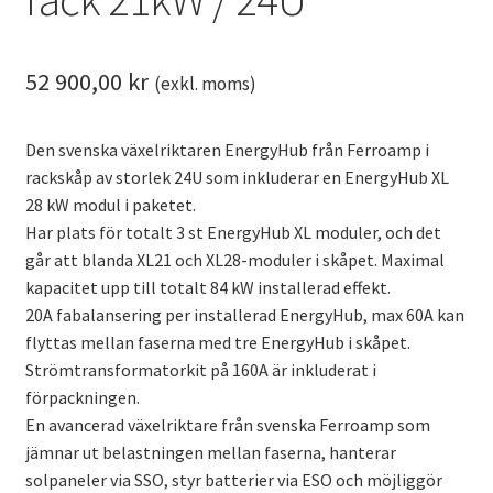
52 900,00
kr
(exkl. moms)
Den svenska växelriktaren EnergyHub från Ferroamp i
rackskåp av storlek 24U som inkluderar en EnergyHub XL
28 kW modul i paketet.
Har plats för totalt 3 st EnergyHub XL moduler, och det
går att blanda XL21 och XL28-moduler i skåpet. Maximal
kapacitet upp till totalt 84 kW installerad effekt.
20A fabalansering per installerad EnergyHub, max 60A kan
flyttas mellan faserna med tre EnergyHub i skåpet.
Strömtransformatorkit på 160A är inkluderat i
förpackningen.
En avancerad växelriktare från svenska Ferroamp som
jämnar ut belastningen mellan faserna, hanterar
solpaneler via SSO, styr batterier via ESO och möjliggör