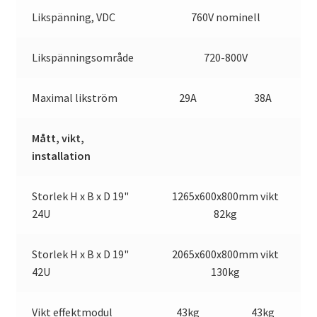
Likspänning, VDC
760V nominell
Likspänningsområde
720-800V
Maximal likström
29A
38A
Mått, vikt,
installation
Storlek H x B x D 19"
1265x600x800mm vikt
24U
82kg
Storlek H x B x D 19"
2065x600x800mm vikt
42U
130kg
Vikt effektmodul
43kg
43kg