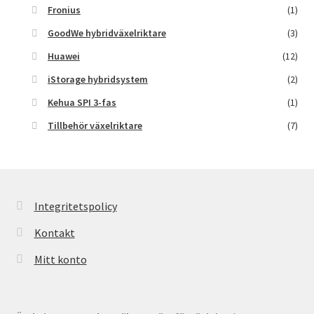
Fronius
(1)
GoodWe hybridväxelriktare
(3)
Huawei
(12)
iStorage hybridsystem
(2)
Kehua SPI 3-fas
(1)
Tillbehör växelriktare
(7)
Integritetspolicy
Kontakt
Mitt konto