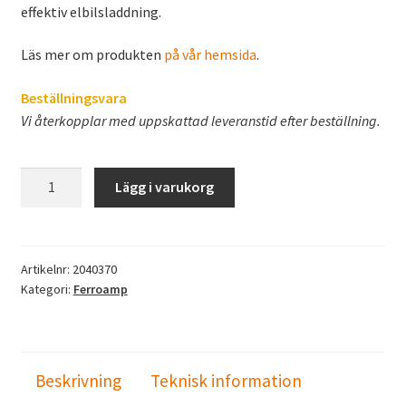
effektiv elbilsladdning.
Läs mer om produkten
på vår hemsida
.
Beställningsvara
Vi återkopplar med uppskattad leveranstid efter beställning.
Ferroamp
Lägg i varukorg
EnergyHub
XL
rack
21kW
Artikelnr:
2040370
Kategori:
Ferroamp
/
24U
mängd
Beskrivning
Teknisk information