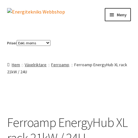
Hoppa
Hoppa
Meny
till
till
navigering
innehåll
Elbilsladdning
Priser
Solcellspaneler
Växelriktare
Hem
Växelriktare
Ferroamp
Ferroamp EnergyHub XL rack
21kW / 24U
Ferroamp EnergyHub XL
rack 21kW / 24U