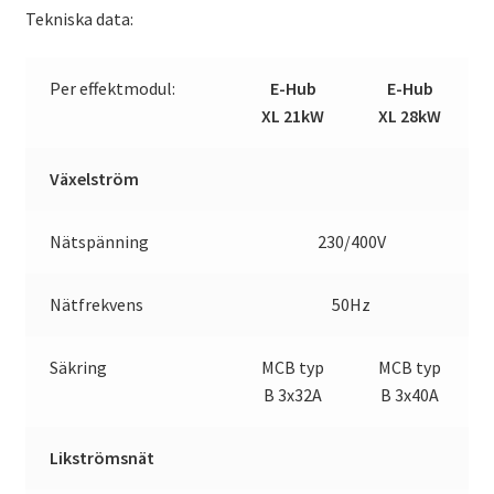
Tekniska data:
Per effektmodul:
E-Hub
E-Hub
XL 21kW
XL 28kW
Växelström
Nätspänning
230/400V
Nätfrekvens
50Hz
Säkring
MCB typ
MCB typ
B 3x32A
B 3x40A
Likströmsnät