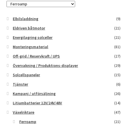
Elbilsladdning
(9)
Eldriven båtmotor
(21)
Energilagring solceller
(21)
Monteringsmaterial
(81)
Off-grid / Reservkraft / UPS
(27)
Övervakning / Produktions-displayer
(29)
Solcellspaneler
(15)
Tjänster
(6)
Kampanj / utförsäljning
(26)
Litiumbatterier 12V/24V/48V
(14)
Växelriktare
(47)
Ferroamp
(21)