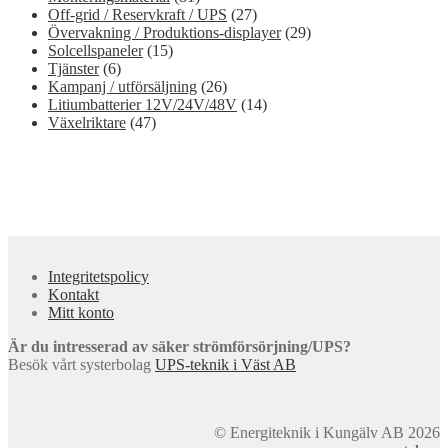
Off-grid / Reservkraft / UPS
(27)
Övervakning / Produktions-displayer
(29)
Solcellspaneler
(15)
Tjänster
(6)
Kampanj / utförsäljning
(26)
Litiumbatterier 12V/24V/48V
(14)
Växelriktare
(47)
Integritetspolicy
Kontakt
Mitt konto
Är du intresserad av säker strömförsörjning/UPS?
Besök vårt systerbolag
UPS-teknik i Väst AB
© Energiteknik i Kungälv AB 2026