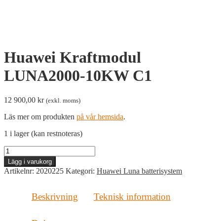
Huawei Kraftmodul
LUNA2000-10KW C1
12 900,00
kr
(exkl. moms)
Läs mer om produkten
på vår hemsida
.
1 i lager (kan restnoteras)
Huawei
Kraftmodul
Lägg i varukorg
LUNA2000-
Artikelnr:
2020225
Kategori:
Huawei Luna batterisystem
10KW
C1
mängd
Beskrivning
Teknisk information