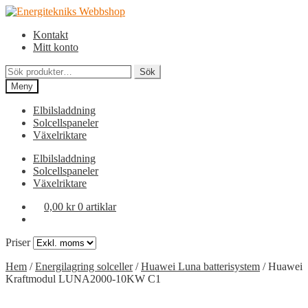
Hoppa
Hoppa
till
till
Kontakt
navigering
innehåll
Mitt konto
Sök
Sök
efter:
Meny
Elbilsladdning
Solcellspaneler
Växelriktare
Elbilsladdning
Solcellspaneler
Växelriktare
0,00
kr
0 artiklar
Priser
Hem
/
Energilagring solceller
/
Huawei Luna batterisystem
/
Huawei
Kraftmodul LUNA2000-10KW C1