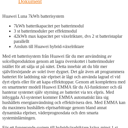
Dokument
Huawei Luna 7kWh batterisystem
7kWh batterikapacitet per batterimodul
3 st batterimoduler per effektmodul
42kWh max kapacitet per växelriktare, dvs 2 st batteristaplar
parallellt
Ansluts till Huawei hybrid-växelriktare
Med ett batterisystem från Huawei får du mer användning av
solcellsproduktion genom att lagra överskottet i batterimoduler
istället för att sälja ut på nätet. Detta innebär att du blir mer
självförsörjande av solel över dygnet. Det går även att programmera
batteriet för laddning när elpriset är lågt och använda lagrad el vid
dyrt elpris eller för att kapa effekttoppar. Genom att komplettera med
en smartmeter modell Huawei EMMA får du AI-funktioner och då
hanterar systemet själv styrning av batteriet via tex elpris. Med
inbyggda AI-systemet kommer EMMA automatiskt lära sig
hushållets energianvändning och effektivisera den. Med EMMA kan
du maximera hushållets elprisarbitrage genom bland annat
dynamiska elpriser, väderprognosdata och den smarta
systeminlärningen.
För ett fungerande system till hybridväxelriktare krävs minst 1 st