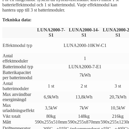
batterieffektmodul och 1 st batterimodul. Varje effektmodul kan
hantera upp till 3 st batterimoduler.
Tekniska data:
LUNA2000-7-
LUNA2000-14-
LUNA2000-2
S1
S1
S1
Effektmodul typ
LUNA2000-10KW-C1
Antal
1
effektmoduler
Batterimodul typ
LUNA2000-7-E1
Batterikapacitet
7kWh
per batterimodul
Antal
1 st
2 st
3 st
batterimoduler
Max användbar
6,9kWh
13,8kWh
20,7kWh
energimängd
Max
3,5kW
7kW
10,5kW
urladdningseffekt
Vikt totalt
80kg
148kg
216kg
Mått
590x255x510mm
590x255x870mm
590x255x123
o
o
o
o
Drifttemperatur
-20
C - +55
C (rekommenderat +5
C - +40
C)