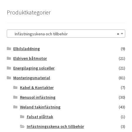
Produktkategorier
Infästningsskena och tillbehör
×
Elbilsladdning
(9)
Eldriven båtmotor
(21)
Energilagring solceller
(21)
Monteringsmaterial
(81)
Kabel & Kontakter
(7)
Renusol infästning
(30)
Weland takinfästning
(43)
Falsat plåttak
(1)
Infästningsskena och tillbehör
(3)