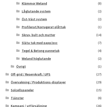
Klämmor Weland
(8)
Låglutande system
(2)
Öst-Väst system
(2)
Profilerat/Korrugerat plåttak
(1)
Skruv, bult och mutter
(14)
Släta tak med papp/pvc
(7)
Tegel & Betong pannetak
(4)
Weland höglutande
(2)
Övrigt
(1)
Off-grid / Reservkraft / UPS
(27)
Övervakning / Produktions-displayer
(29)
Solcellspaneler
(15)
Tjänster
(6)
Kampanj / utförsäljning
(26)