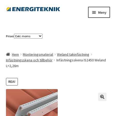
Hoppa
Hoppa
Meny
till
till
navigering
innehåll
Elbilsladdning
Priser
Solcellspaneler
Växelriktare
Hem
Monteringsmaterial
Weland takinfästning
Infästningsskena och tillbehör
Infästningsskena IS2450 Weland
L=2,26m
REA!
🔍