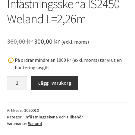
Infästningsskena IS2450
Weland L=2,26m
Det
Det
360,00
kr
300,00
kr
(exkl. moms)
ursprungliga
nuvarande
På ordrar mindre än 1000 kr (exkl. moms) tar vi ut en
priset
priset
hanteringsavgift.
var:
är:
Infästningsskena
Lägg i varukorg
360,00 kr.
300,00 kr.
IS2450
Weland
L=2,26m
mängd
Artikelnr:
3020010
Kategori:
Infästningsskena och tillbehör
Varumärke:
Weland