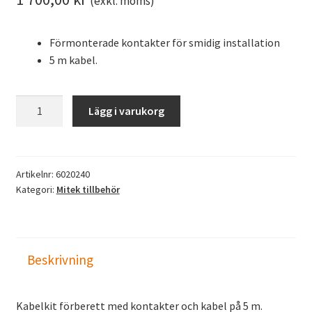
(exkl. moms)
Förmonterade kontakter för smidig installation
5 m kabel.
Mitek
Lägg i varukorg
Kabelkit
5m
mängd
Artikelnr:
6020240
Kategori:
Mitek tillbehör
Beskrivning
Kabelkit förberett med kontakter och kabel på 5 m.