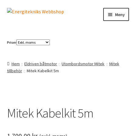
Hoppa
Hoppa
Meny
till
till
navigering
innehåll
Elbilsladdning
Priser
Solcellspaneler
Växelriktare
Hem
Eldriven båtmotor
Utombordsmotor Mitek
Mitek
tillbehör
Mitek Kabelkit 5m
Mitek Kabelkit 5m
1 700,00
kr