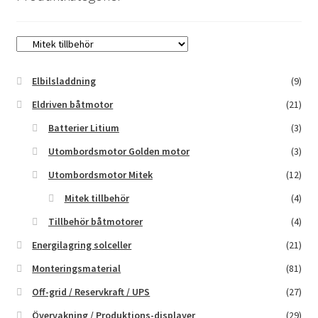
Elbilsladdning
(9)
Eldriven båtmotor
(21)
Batterier Litium
(3)
Utombordsmotor Golden motor
(3)
Utombordsmotor Mitek
(12)
Mitek tillbehör
(4)
Tillbehör båtmotorer
(4)
Energilagring solceller
(21)
Monteringsmaterial
(81)
Off-grid / Reservkraft / UPS
(27)
Övervakning / Produktions-displayer
(29)