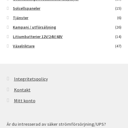
Solcellspaneler
(15)
Tjänster
(6)
Kampanj / utförsäljning
(26)
Litiumbatterier 12V/24V/48V
(14)
Växelriktare
(47)
Integritetspolicy
Kontakt
Mitt konto
Är du intresserad av säker strömförsörjning/UPS?