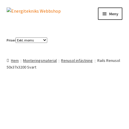
Hoppa
Hoppa
Meny
till
till
navigering
innehåll
Elbilsladdning
Priser
Solcellspaneler
Växelriktare
Hem
Monteringsmaterial
Renusol infästning
Rails Renusol
50x37x3200 Svart