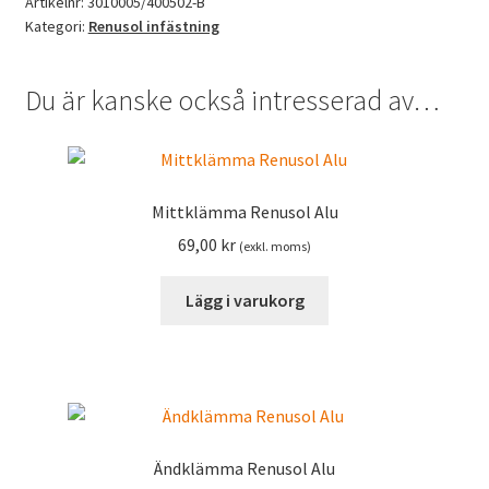
mängd
Artikelnr:
3010005/400502-B
Kategori:
Renusol infästning
Du är kanske också intresserad av…
Mittklämma Renusol Alu
69,00
kr
(exkl. moms)
Lägg i varukorg
Ändklämma Renusol Alu