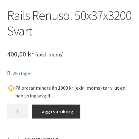
Rails Renusol 50x37x3200
Svart
400,00
kr
(exkl. moms)
28 i lager
På ordrar mindre än 1000 kr (exkl. moms) tar vi ut en
hanteringsavgift.
Rails
Lägg i varukorg
Renusol
50x37x3200
Svart