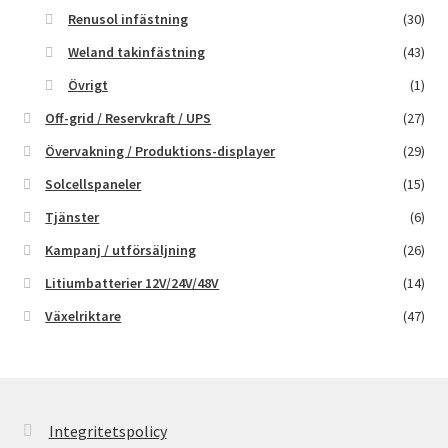
Renusol infästning
(30)
Weland takinfästning
(43)
Övrigt
(1)
Off-grid / Reservkraft / UPS
(27)
Övervakning / Produktions-displayer
(29)
Solcellspaneler
(15)
Tjänster
(6)
Kampanj / utförsäljning
(26)
Litiumbatterier 12V/24V/48V
(14)
Växelriktare
(47)
Integritetspolicy