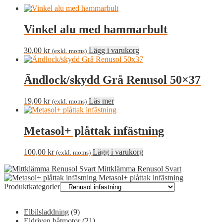
Vinkel alu med hammarbult
30,00
kr
Lägg i varukorg
(exkl. moms)
Ändlock/skydd Grå Renusol 50×37
19,00
kr
Läs mer
(exkl. moms)
Metasol+ plåttak infästning
100,00
kr
Lägg i varukorg
(exkl. moms)
Mittklämma Renusol Svart
Metasol+ plåttak infästning
Produktkategorier
Elbilsladdning
(9)
Eldriven båtmotor
(21)