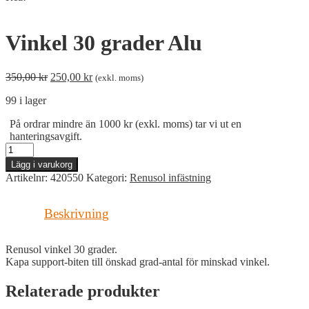
Vinkel 30 grader Alu
Det
Det
350,00
kr
250,00
kr
(exkl. moms)
ursprungliga
nuvarande
99 i lager
priset
priset
var:
är:
På ordrar mindre än 1000 kr (exkl. moms) tar vi ut en
350,00 kr.
250,00 kr.
hanteringsavgift.
Vinkel
30
Lägg i varukorg
grader
Artikelnr:
420550
Kategori:
Renusol infästning
Alu
mängd
Beskrivning
Renusol vinkel 30 grader.
Kapa support-biten till önskad grad-antal för minskad vinkel.
Relaterade produkter