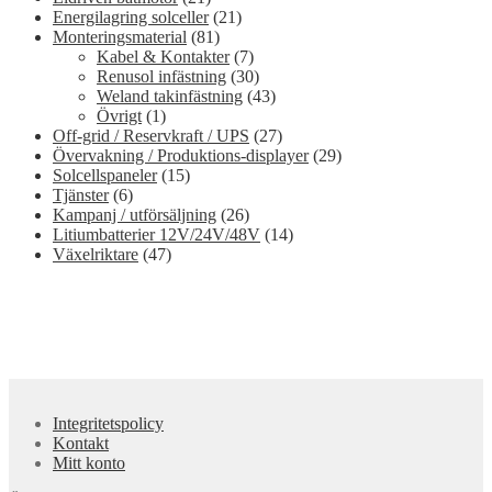
Energilagring solceller
(21)
Monteringsmaterial
(81)
Kabel & Kontakter
(7)
Renusol infästning
(30)
Weland takinfästning
(43)
Övrigt
(1)
Off-grid / Reservkraft / UPS
(27)
Övervakning / Produktions-displayer
(29)
Solcellspaneler
(15)
Tjänster
(6)
Kampanj / utförsäljning
(26)
Litiumbatterier 12V/24V/48V
(14)
Växelriktare
(47)
Integritetspolicy
Kontakt
Mitt konto