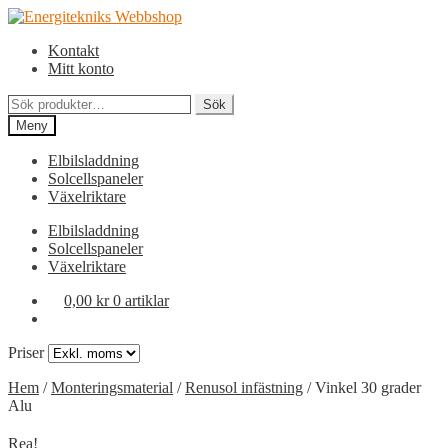
Hoppa
Hoppa
till
till
Kontakt
navigering
innehåll
Mitt konto
Sök
Sök
efter:
Meny
Elbilsladdning
Solcellspaneler
Växelriktare
Elbilsladdning
Solcellspaneler
Växelriktare
0,00
kr
0 artiklar
Priser
Hem
/
Monteringsmaterial
/
Renusol infästning
/
Vinkel 30 grader
Alu
Rea!