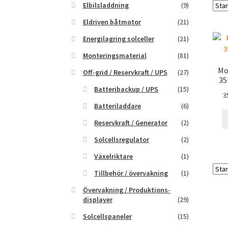
Elbilsladdning
(9)
Eldriven båtmotor
(21)
Energilagring solceller
(21)
Monteringsmaterial
(81)
Mo
Off-grid / Reservkraft / UPS
(27)
35
Batteribackup / UPS
(15)
3
Batteriladdare
(6)
Reservkraft / Generator
(2)
Solcellsregulator
(2)
Växelriktare
(1)
Tillbehör / övervakning
(1)
Övervakning / Produktions-
displayer
(29)
Solcellspaneler
(15)