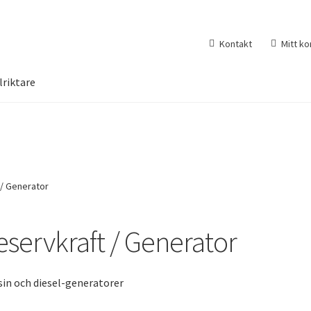
Kontakt
Mitt ko
lriktare
 / Generator
eservkraft / Generator
in och diesel-generatorer