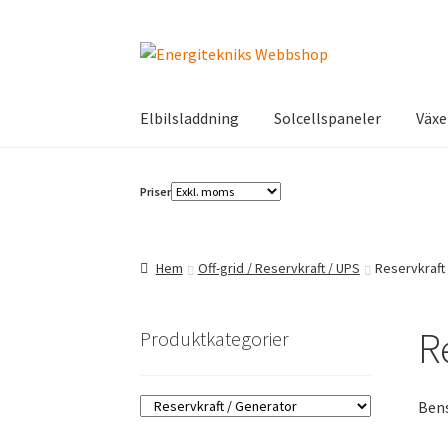
Hoppa
Hoppa
till
till
navigering
innehåll
Elbilsladdning
Solcellspaneler
Växe
Priser
Hem
Off-grid / Reservkraft / UPS
Reservkraft
R
Produktkategorier
Bens