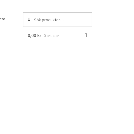
Sök
Sök
nto
efter:
0,00
kr
0 artiklar