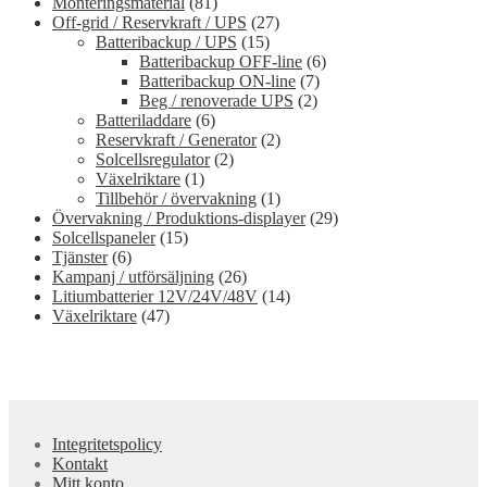
Monteringsmaterial
(81)
Off-grid / Reservkraft / UPS
(27)
Batteribackup / UPS
(15)
Batteribackup OFF-line
(6)
Batteribackup ON-line
(7)
Beg / renoverade UPS
(2)
Batteriladdare
(6)
Reservkraft / Generator
(2)
Solcellsregulator
(2)
Växelriktare
(1)
Tillbehör / övervakning
(1)
Övervakning / Produktions-displayer
(29)
Solcellspaneler
(15)
Tjänster
(6)
Kampanj / utförsäljning
(26)
Litiumbatterier 12V/24V/48V
(14)
Växelriktare
(47)
Integritetspolicy
Kontakt
Mitt konto