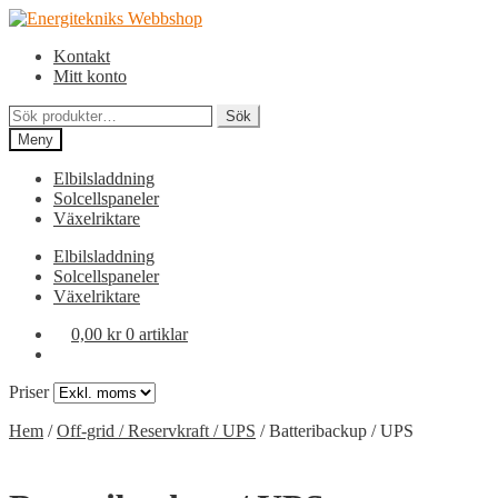
Hoppa
Hoppa
till
till
Kontakt
navigering
innehåll
Mitt konto
Sök
Sök
efter:
Meny
Elbilsladdning
Solcellspaneler
Växelriktare
Elbilsladdning
Solcellspaneler
Växelriktare
0,00
kr
0 artiklar
Priser
Hem
/
Off-grid / Reservkraft / UPS
/
Batteribackup / UPS