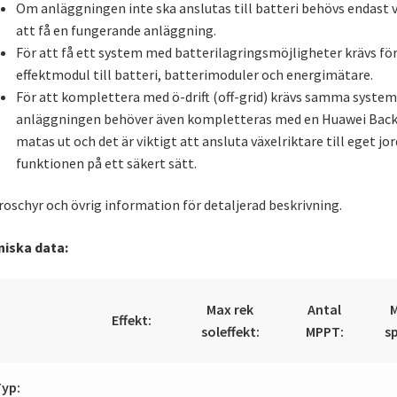
Om anläggningen inte ska anslutas till batteri behövs endast v
att få en fungerande anläggning.
För att få ett system med batterilagringsmöjligheter krävs fö
effektmodul till batteri, batterimoduler och energimätare.
För att komplettera med ö-drift (off-grid) krävs samma syst
anläggningen behöver även kompletteras med en Huawei Bac
matas ut och det är viktigt att ansluta växelriktare till eget j
funktionen på ett säkert sätt.
roschyr och övrig information för detaljerad beskrivning.
niska data:
Max rek
Antal
M
Effekt:
soleffekt:
MPPT:
s
yp: