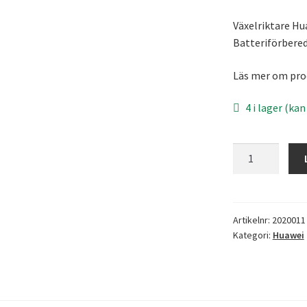
Växelriktare Hu
Batteriförbered
Läs mer om pr
4 i lager (ka
Huawei
SUN2000-
10KTL
mängd
Artikelnr:
2020011
Kategori:
Huawei