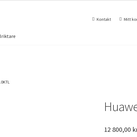
Kontakt
Mitt ko
lriktare
10KTL
Huawe
12 800,00
k