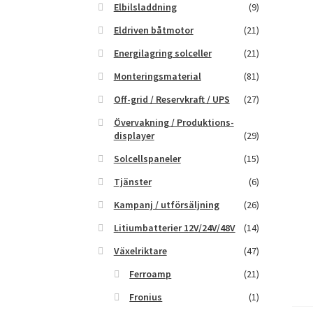
Elbilsladdning
(9)
Eldriven båtmotor
(21)
Energilagring solceller
(21)
Monteringsmaterial
(81)
Off-grid / Reservkraft / UPS
(27)
Övervakning / Produktions-
displayer
(29)
Solcellspaneler
(15)
Tjänster
(6)
Kampanj / utförsäljning
(26)
Litiumbatterier 12V/24V/48V
(14)
Växelriktare
(47)
Ferroamp
(21)
Fronius
(1)