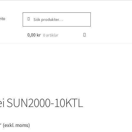
Sök
Sök
nto
efter:
0,00
kr
0 artiklar
i SUN2000-10KTL
r
(exkl. moms)