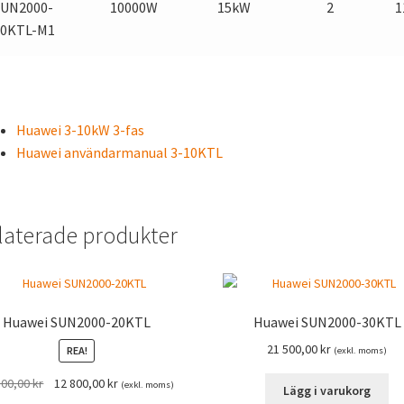
SUN2000-
10000W
15kW
2
1
10KTL-M1
Huawei 3-10kW 3-fas
Huawei användarmanual 3-10KTL
laterade produkter
Huawei SUN2000-20KTL
Huawei SUN2000-30KTL
21 500,00
kr
REA!
(exkl. moms)
Det
Det
800,00
kr
12 800,00
kr
(exkl. moms)
Lägg i varukorg
ursprungliga
nuvarande