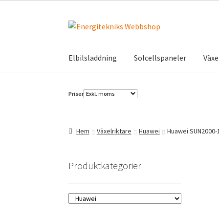
Hoppa
Hoppa
till
till
navigering
innehåll
Elbilsladdning
Solcellspaneler
Växe
Priser
Hem
Växelriktare
Huawei
Huawei SUN2000-
Produktkategorier