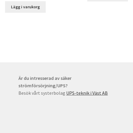
priset
priset
Lägg i varukorg
var:
är:
19
12
800,00 kr.
800,00 kr.
Är du intresserad av säker
strömförsörjning/UPS?
Besök vårt systerbolag
UPS-teknik i Väst AB