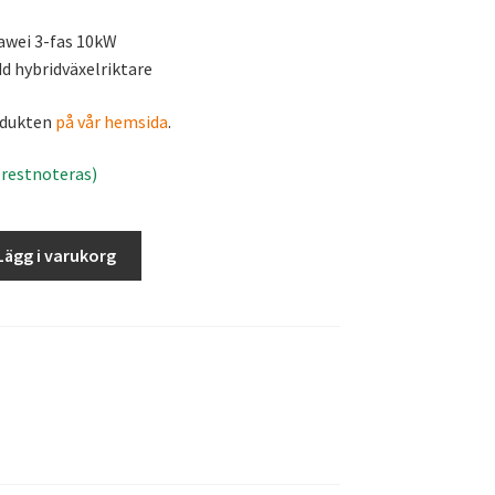
awei 3-fas 10kW
d hybridväxelriktare
odukten
på vår hemsida
.
n restnoteras)
Lägg i varukorg