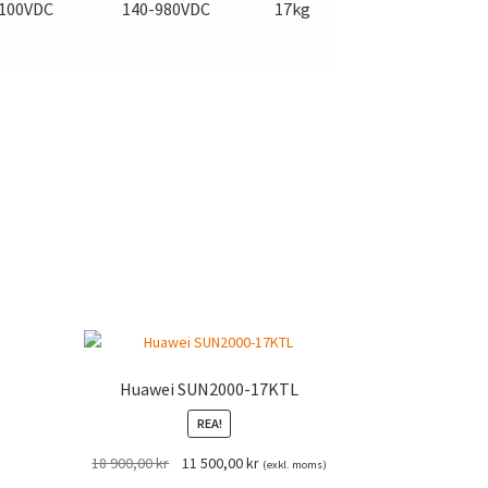
100VDC
140-980VDC
17kg
Huawei SUN2000-17KTL
REA!
Det
Det
18 900,00
kr
11 500,00
kr
(exkl. moms)
ursprungliga
nuvarande