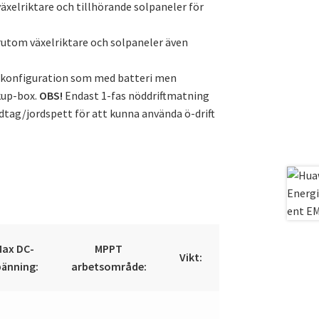
äxelriktare och tillhörande solpaneler för
rutom växelriktare och solpaneler även
emkonfiguration som med batteri men
kup-box.
OBS!
Endast 1-fas nöddriftmatning
ordtag/jordspett för att kunna använda ö-drift
ax DC-
MPPT
Vikt:
pänning:
arbetsområde: