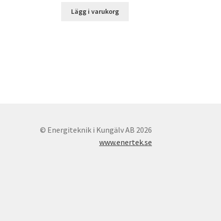
priset
priset
Lägg i varukorg
var:
är:
18
11
900,00 kr.
500,00 kr.
© Energiteknik i Kungälv AB 2026
www.enertek.se