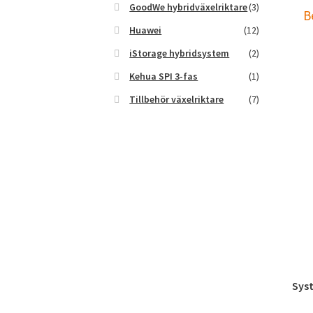
GoodWe hybridväxelriktare
(3)
B
Huawei
(12)
iStorage hybridsystem
(2)
Kehua SPI 3-fas
(1)
Tillbehör växelriktare
(7)
Sys