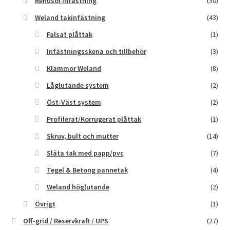
Renusol infästning
(30)
Weland takinfästning
(43)
Falsat plåttak
(1)
Infästningsskena och tillbehör
(3)
Klämmor Weland
(8)
Låglutande system
(2)
Öst-Väst system
(2)
Profilerat/Korrugerat plåttak
(1)
Skruv, bult och mutter
(14)
Släta tak med papp/pvc
(7)
Tegel & Betong pannetak
(4)
Weland höglutande
(2)
Övrigt
(1)
Off-grid / Reservkraft / UPS
(27)