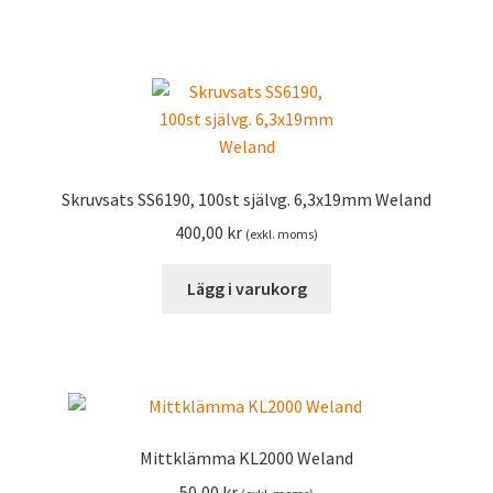
Skruvsats SS6190, 100st självg. 6,3x19mm Weland
400,00
kr
(exkl. moms)
Lägg i varukorg
Mittklämma KL2000 Weland
50,00
kr