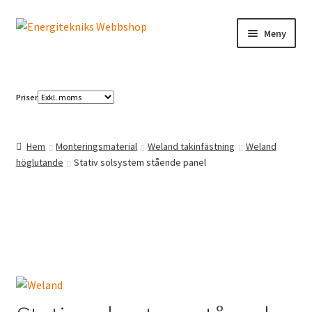
Hoppa
Hoppa
Meny
till
till
navigering
innehåll
Elbilsladdning
Priser
Solcellspaneler
Växelriktare
Hem
Monteringsmaterial
Weland takinfästning
Weland
höglutande
Stativ solsystem stående panel