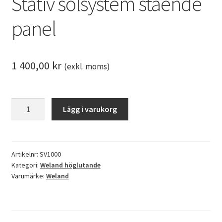
Stativ solsystem stående
panel
1 400,00
kr
(exkl. moms)
Stativ
Lägg i varukorg
solsystem
stående
panel
mängd
Artikelnr:
SV1000
Kategori:
Weland höglutande
Varumärke:
Weland