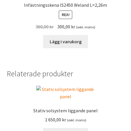
Infästningsskena IS2450 Weland L=2,26m
REA!
Det
Det
360,00
kr
300,00
kr
(exkl. moms)
ursprungliga
nuvarande
priset
priset
Lägg i varukorg
var:
är:
360,00 kr.
300,00 kr.
Relaterade produkter
Stativ solsystem liggande panel
1 650,00
kr
(exkl. moms)